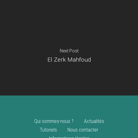
Je suis un
commerçant
Trouver un point
vente
Nouveautés
Next Post
El Zerk Mahfoud
Qui sommes-nous ?
Actualités
Tutoriels
Nous contacter