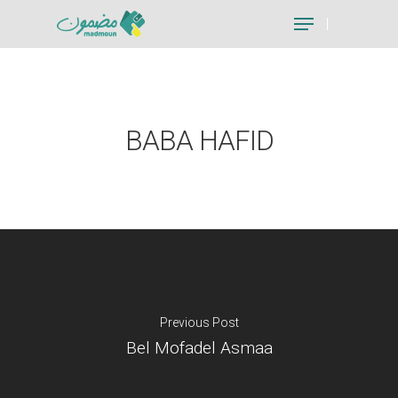
Hit enter to search or ESC to close
BABA HAFID
Previous Post
Bel Mofadel Asmaa
Je suis un particu