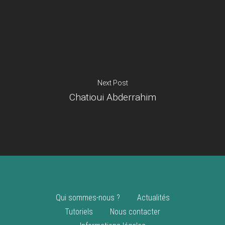
Je suis un
commerçant
Trouver un point
vente
Nouveautés
Next Post
Chatioui Abderrahim
Qui sommes-nous ?
Actualités
Tutoriels
Nous contacter