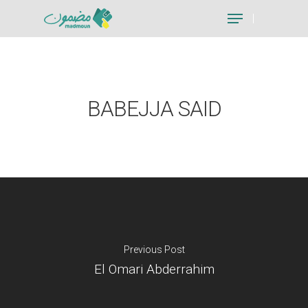
Hit enter to search or ESC to close
BABEJJA SAID
Previous Post
El Omari Abderrahim
Je suis un particu