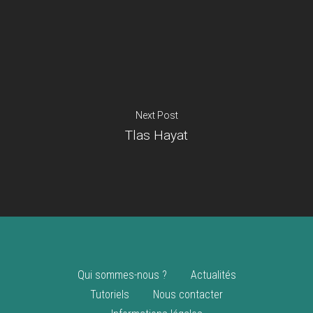
Je suis un
commerçant
Trouver un point
vente
Nouveautés
Next Post
Tlas Hayat
Qui sommes-nous ?
Actualités
Tutoriels
Nous contacter