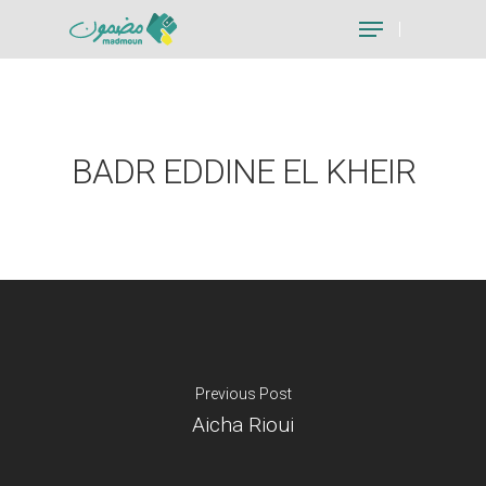
Hit enter to search or ESC to close
BADR EDDINE EL KHEIR
Previous Post
Aicha Rioui
Je suis un particu