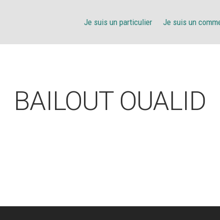
Je suis un particulier
Je suis un comm
BAILOUT OUALID