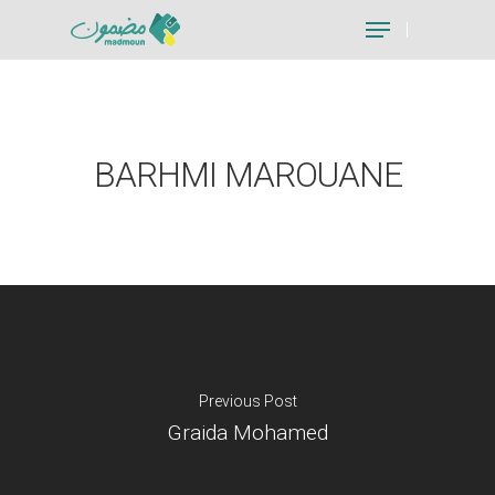
Hit enter to search or ESC to close
BARHMI MAROUANE
Previous Post
Graida Mohamed
Je suis un particu