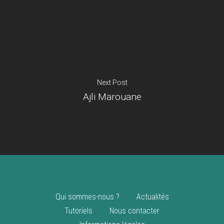
Je suis un
commerçant
Trouver un point
vente
Nouveautés
Next Post
Ajli Marouane
Qui sommes-nous ?
Actualités
Tutoriels
Nous contacter