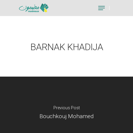
Hit enter to search or ESC to close
BARNAK KHADIJA
Previous Post
Bouchkouj Mohamed
Je suis un particu