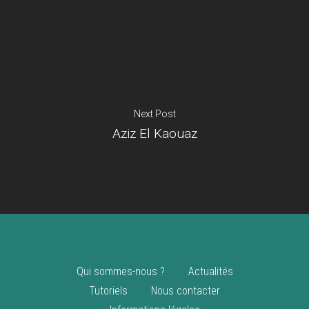
Je suis un
commerçant
Trouver un point
vente
Nouveautés
Next Post
Aziz El Kaouaz
Qui sommes-nous ?
Actualités
Tutoriels
Nous contacter