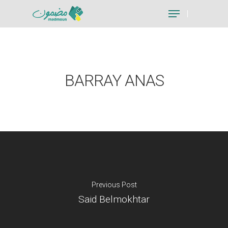
Hit enter to search or ESC to close
BARRAY ANAS
Previous Post
Said Belmokhtar
Je suis un particu