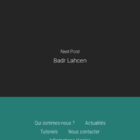
Je suis un
commerçant
Trouver un point
vente
Nouveautés
Next Post
Badr Lahcen
Qui sommes-nous ?
Actualités
Tutoriels
Nous contacter