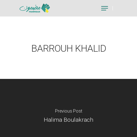
Hit enter to search or ESC to close
BARROUH KHALID
Previous Post
Halima Boulakrach
Je suis un particu