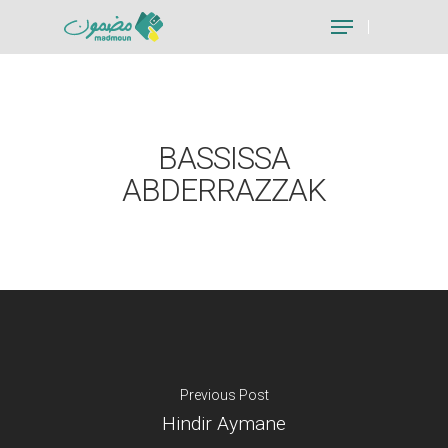
Hit enter to search or ESC to close
BASSISSA
ABDERRAZZAK
Previous Post
Hindir Aymane
Je suis un particu