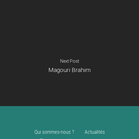
Je suis un
commerçant
Trouver un point
vente
Nouveautés
Next Post
Magouri Brahim
Qui sommes-nous ?
Actualités