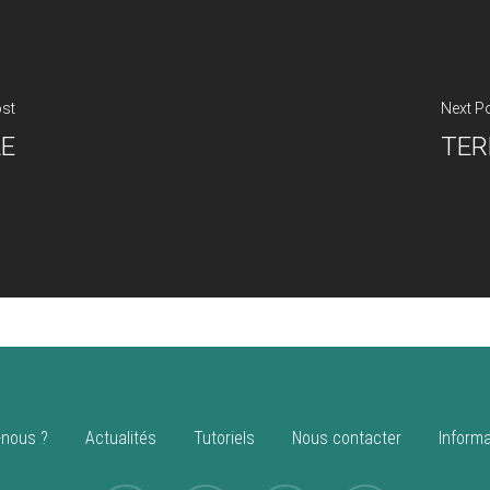
ost
Next P
LE
TER
nous ?
Actualités
Tutoriels
Nous contacter
Informa