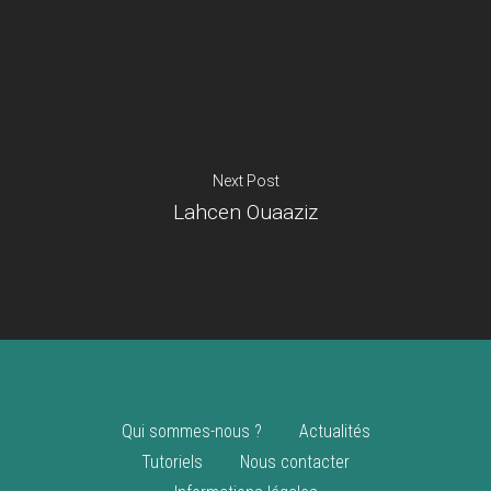
Je suis un
commerçant
Trouver un point
vente
Nouveautés
Next Post
Lahcen Ouaaziz
Qui sommes-nous ?
Actualités
Tutoriels
Nous contacter