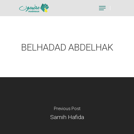
Hit enter to search or ESC to close
BELHADAD ABDELHAK
Previous Post
Samih Hafida
Je suis un particu