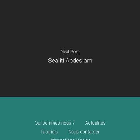
Je suis un
commerçant
Trouver un point
vente
Nouveautés
Next Post
Sealiti Abdeslam
Qui sommes-nous ?
Actualités
Tutoriels
Nous contacter