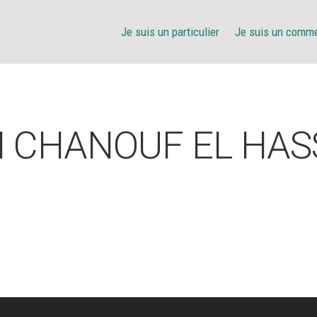
Je suis un particulier
Je suis un comm
 CHANOUF EL HA