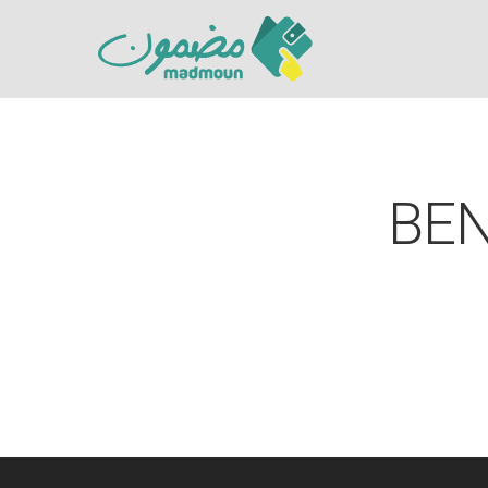
BEN
Hit enter to search or ESC to close