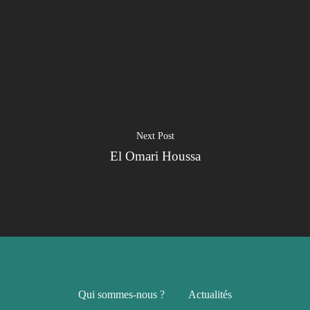
Je suis un
commerçant
Trouver un point
vente
Nouveautés
Next Post
El Omari Houssa
Qui sommes-nous ?
Actualités