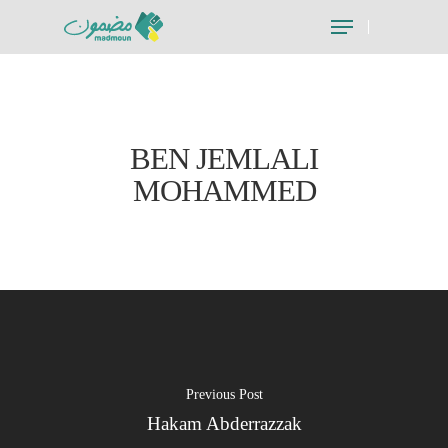
Hit enter to search or ESC to close
BEN JEMLALI
MOHAMMED
Previous Post
Hakam Abderrazzak
Je suis un particu