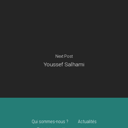
Je suis un
commerçant
Trouver un point
vente
Nouveautés
Next Post
Youssef Salhami
Qui sommes-nous ?
Actualités