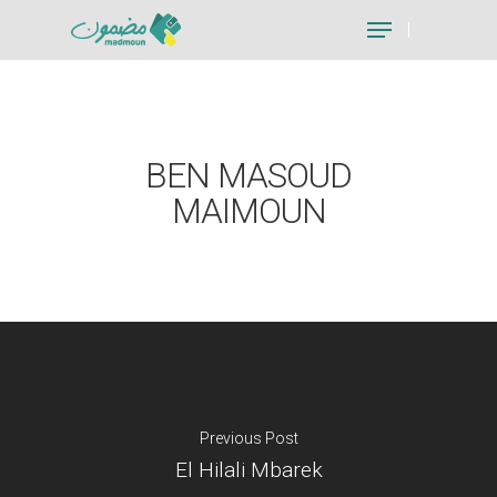
Hit enter to search or ESC to close
BEN MASOUD
MAIMOUN
Previous Post
El Hilali Mbarek
Je suis un particu