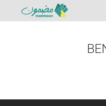
BE
Hit enter to search or ESC to close