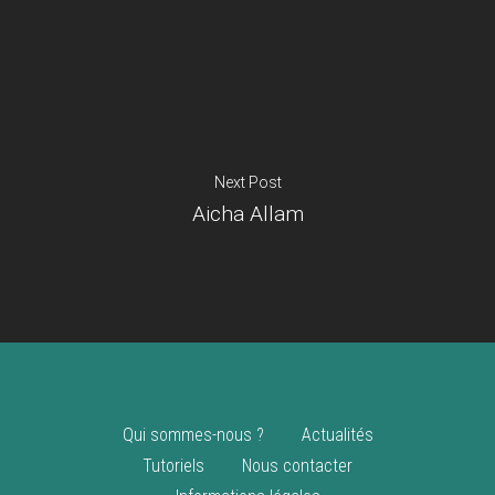
Je suis un
commerçant
Trouver un point
vente
Nouveautés
Next Post
Aicha Allam
Qui sommes-nous ?
Actualités
Tutoriels
Nous contacter