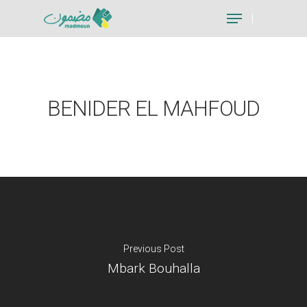
Hit enter to search or ESC to close
BENIDER EL MAHFOUD
Previous Post
Mbark Bouhalla
Je suis un particu