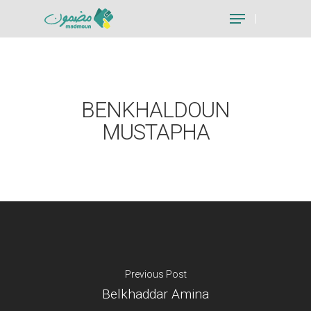
Hit enter to search or ESC to close
BENKHALDOUN
MUSTAPHA
Previous Post
Belkhaddar Amina
Je suis un particu