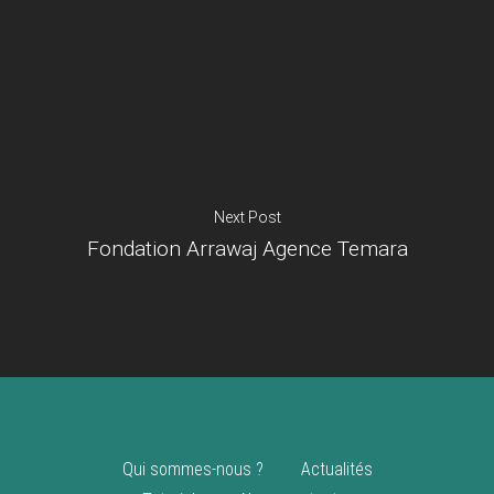
Je suis un
commerçant
Trouver un point
vente
Nouveautés
Next Post
Fondation Arrawaj Agence Temara
Qui sommes-nous ?
Actualités