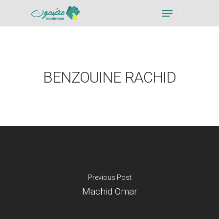
Hit enter to search or ESC to close
BENZOUINE RACHID
Previous Post
Machid Omar
Je suis un particu