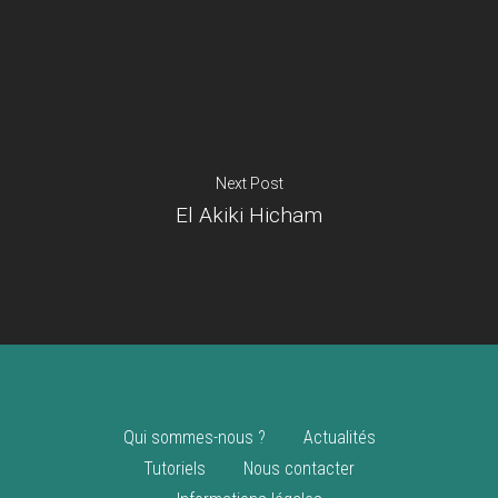
Je suis un
commerçant
Trouver un point
vente
Nouveautés
Next Post
El Akiki Hicham
Qui sommes-nous ?
Actualités
Tutoriels
Nous contacter