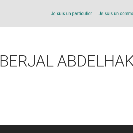
Je suis un particulier
Je suis un comm
BERJAL ABDELHA