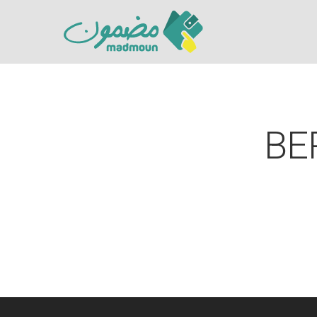
BE
Hit enter to search or ESC to close