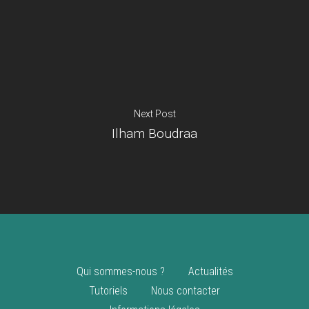
Je suis un
commerçant
Trouver un point
vente
Nouveautés
Next Post
Ilham Boudraa
Qui sommes-nous ?
Actualités
Tutoriels
Nous contacter