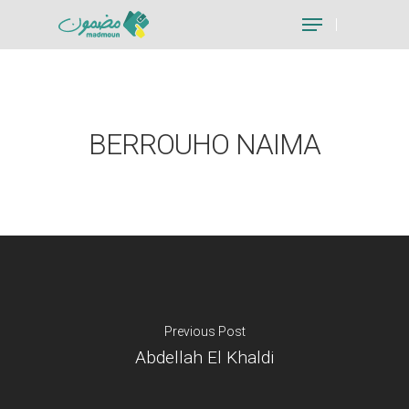
Hit enter to search or ESC to close
BERROUHO NAIMA
Previous Post
Abdellah El Khaldi
Je suis un particu