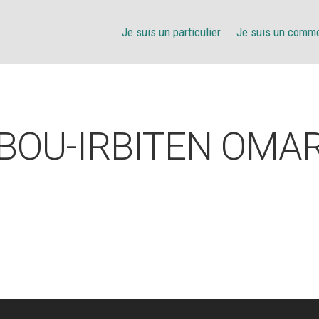
Je suis un particulier
Je suis un comm
BOU-IRBITEN OMA