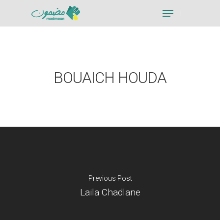
Hit enter to search or ESC to close
BOUAICH HOUDA
Previous Post
Laila Chadlane
Je suis un particu