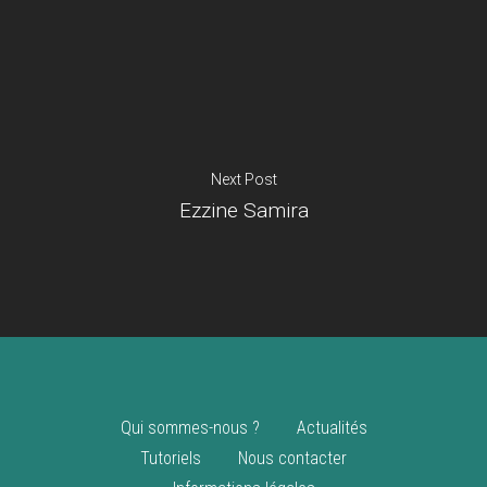
Je suis un
commerçant
Trouver un point
vente
Nouveautés
Next Post
Ezzine Samira
Qui sommes-nous ?
Actualités
Tutoriels
Nous contacter