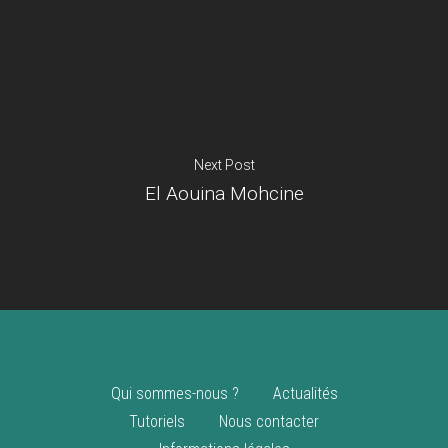
Je suis un
commerçant
Trouver un point
vente
Nouveautés
Next Post
El Aouina Mohcine
Qui sommes-nous ?
Actualités
Tutoriels
Nous contacter