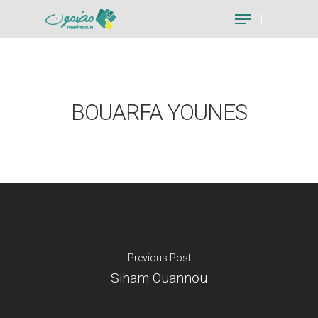
Hit enter to search or ESC to close
BOUARFA YOUNES
Previous Post
Siham Ouannou
Je suis un particu