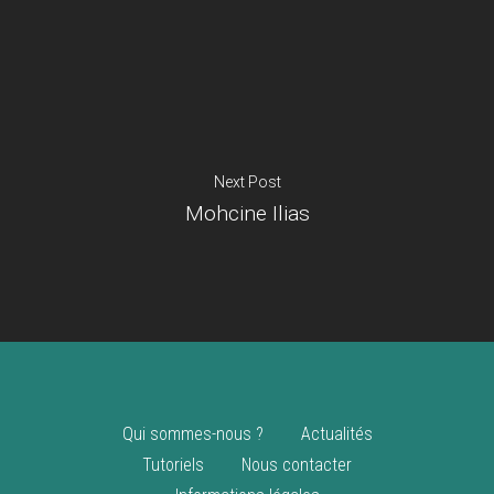
Je suis un
commerçant
Trouver un point
vente
Nouveautés
Next Post
Mohcine Ilias
Qui sommes-nous ?
Actualités
Tutoriels
Nous contacter