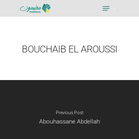
Hit enter to search or ESC to close
BOUCHAIB EL AROUSSI
Previous Post
Abouhassane Abdellah
Je suis un particu