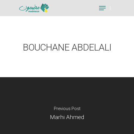
Hit enter to search or ESC to close
BOUCHANE ABDELALI
Previous Post
Marhi Ahmed
Je suis un particu