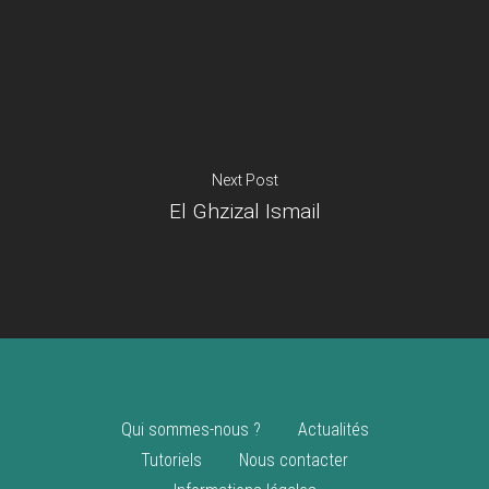
Je suis un
commerçant
Trouver un point
vente
Nouveautés
Next Post
El Ghzizal Ismail
Qui sommes-nous ?
Actualités
Tutoriels
Nous contacter