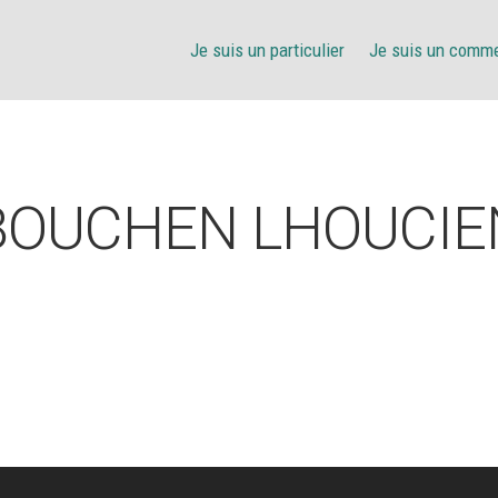
Je suis un particulier
Je suis un comm
BOUCHEN LHOUCIE