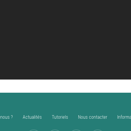
nous ?
Actualités
Tutoriels
Nous contacter
Informa