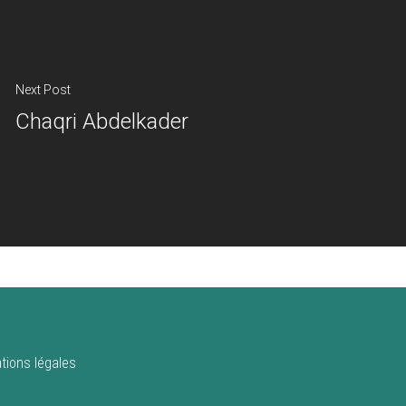
Next Post
Chaqri Abdelkader
tions légales