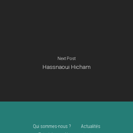
Je suis un
commerçant
Trouver un point
vente
Nouveautés
Next Post
Hassnaoui Hicham
Qui sommes-nous ?
Actualités