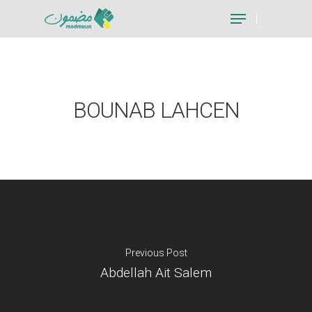
Hit enter to search or ESC to close
BOUNAB LAHCEN
Previous Post
Abdellah Ait Salem
Je suis un particu