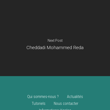
Je suis un
commerçant
Trouver un point
vente
Nouveautés
Next Post
Cheddadi Mohammed Reda
Qui sommes-nous ?
Actualités
Tutoriels
Nous contacter