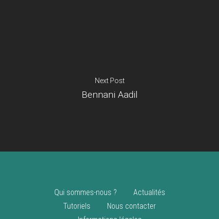
Je suis un
commerçant
Trouver un point
vente
Nouveautés
Next Post
Bennani Aadil
Qui sommes-nous ?
Actualités
Tutoriels
Nous contacter