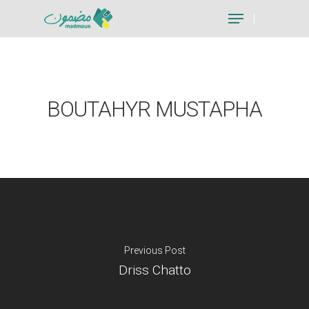
Hit enter to search or ESC to close
BOUTAHYR MUSTAPHA
Previous Post
Driss Chatto
Je suis un particu