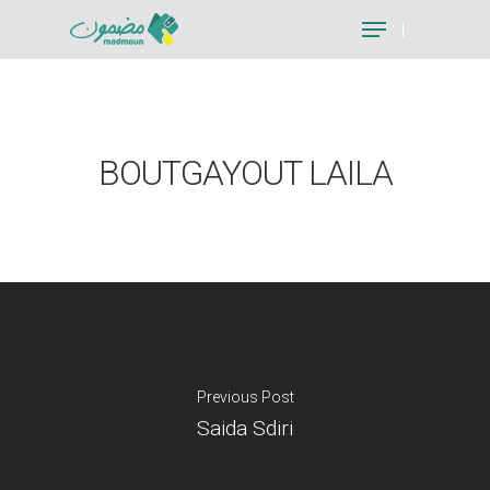
Hit enter to search or ESC to close
BOUTGAYOUT LAILA
Previous Post
Saida Sdiri
Je suis un particu