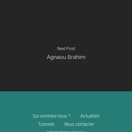
Je suis un
commerçant
Trouver un point
vente
Nouveautés
Next Post
Agnaou Brahim
Qui sommes-nous ?
Actualités
Tutoriels
Nous contacter