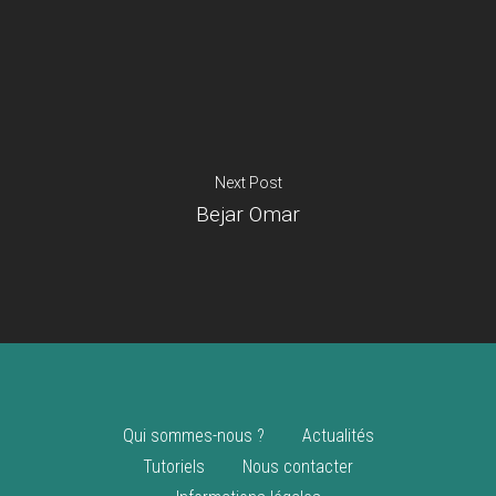
Je suis un
commerçant
Trouver un point
vente
Nouveautés
Next Post
Bejar Omar
Qui sommes-nous ?
Actualités
Tutoriels
Nous contacter