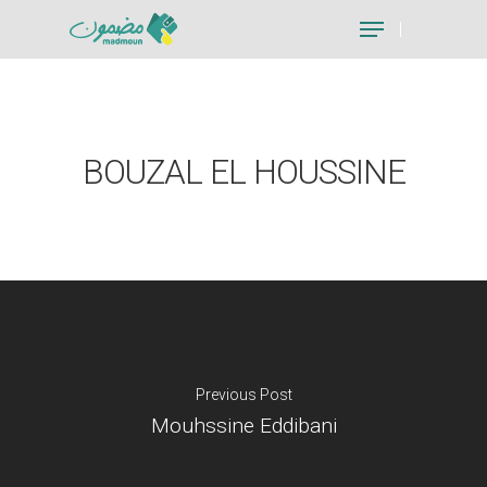
Hit enter to search or ESC to close
BOUZAL EL HOUSSINE
Previous Post
Mouhssine Eddibani
Je suis un particu