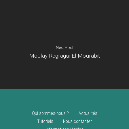
Je suis un
commerçant
Trouver un point
vente
Nouveautés
Next Post
Moulay Regragui El Mourabit
Qui sommes-nous ?
Actualités
Tutoriels
Nous contacter