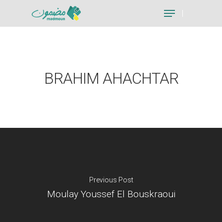
Hit enter to search or ESC to close
BRAHIM AHACHTAR
Previous Post
Moulay Youssef El Bouskraoui
Je suis un particu