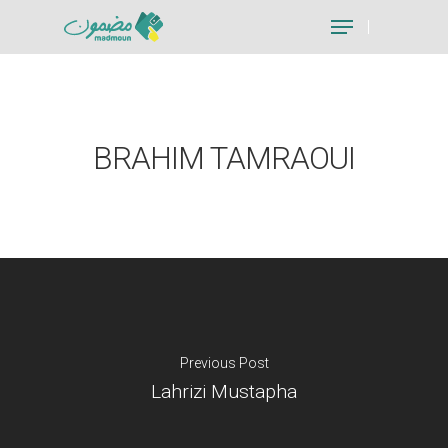
Hit enter to search or ESC to close
BRAHIM TAMRAOUI
Previous Post
Lahrizi Mustapha
Je suis un particu