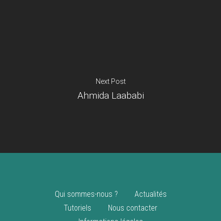
Je suis un
commerçant
Trouver un point
vente
Nouveautés
Next Post
Ahmida Laababi
Qui sommes-nous ?
Actualités
Tutoriels
Nous contacter