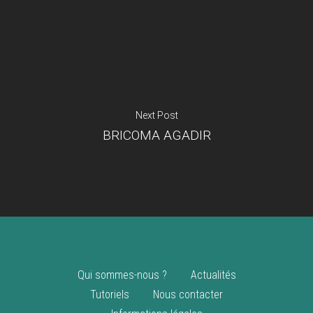
Je suis un
commerçant
Trouver un point
vente
Nouveautés
Next Post
BRICOMA AGADIR
Qui sommes-nous ?
Actualités
Tutoriels
Nous contacter