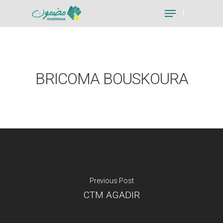
Hit enter to search or ESC to close
BRICOMA BOUSKOURA
Previous Post
CTM AGADIR
Je suis un particu