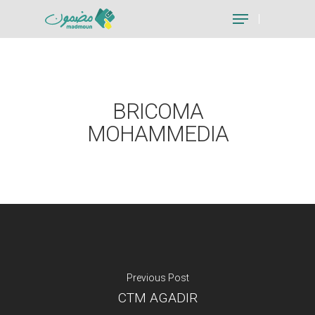
Hit enter to search or ESC to close
BRICOMA
MOHAMMEDIA
Previous Post
CTM AGADIR
Je suis un particu