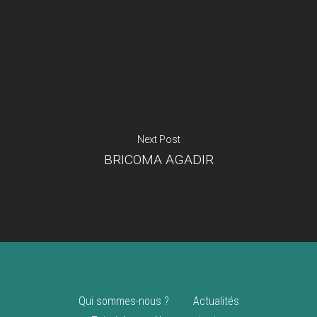
Je suis un
commerçant
Trouver un point
vente
Nouveautés
Next Post
BRICOMA AGADIR
Qui sommes-nous ?
Actualités