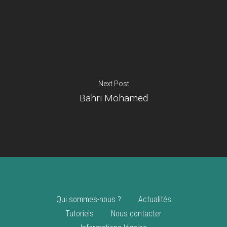
Je suis un
commerçant
Trouver un point
vente
Nouveautés
Next Post
Bahri Mohamed
Qui sommes-nous ?
Actualités
Tutoriels
Nous contacter