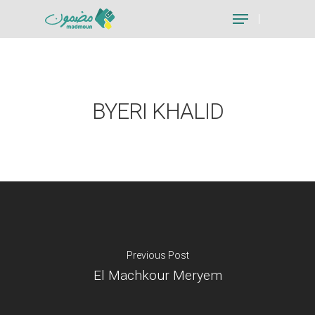
Hit enter to search or ESC to close
BYERI KHALID
Previous Post
El Machkour Meryem
Je suis un particu