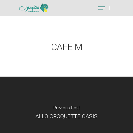
Hit enter to search or ESC to close
CAFE M
Previous Post
ALLO CROQUETTE OASIS
Je suis un particu