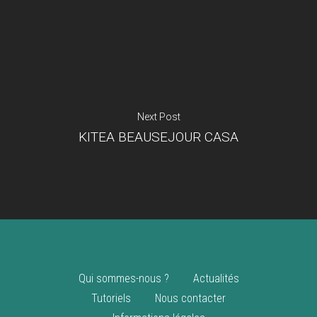
Je suis un
commerçant
Trouver un point
vente
Nouveautés
Next Post
KITEA BEAUSEJOUR CASA
Qui sommes-nous ?
Actualités
Tutoriels
Nous contacter