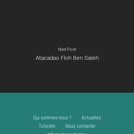
Je suis un
commerçant
Trouver un point
vente
Nouveautés
Next Post
Atacadao Fkih Ben Saleh
Qui sommes-nous ?
Actualités
Tutoriels
Nous contacter