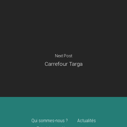
Je suis un
commerçant
Trouver un point
vente
Nouveautés
Next Post
Carrefour Targa
Qui sommes-nous ?
Actualités