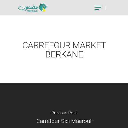
Hit enter to search or ESC to close
CARREFOUR MARKET
BERKANE
Previous Post
Carrefour Sidi Maarouf
Je suis un particu