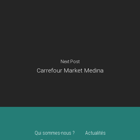
Je suis un
commerçant
Trouver un point
vente
Nouveautés
Next Post
Carrefour Market Medina
Qui sommes-nous ?
Actualités