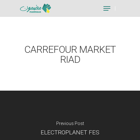
Hit enter to search or ESC to close
CARREFOUR MARKET
RIAD
Previous Post
ELECTROPLANET FES
Je suis un particu