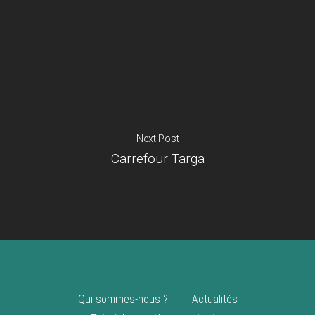
Je suis un
commerçant
Trouver un point
vente
Nouveautés
Next Post
Carrefour Targa
Qui sommes-nous ?
Actualités