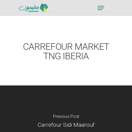
Hit enter to search or ESC to close
CARREFOUR MARKET
TNG IBERIA
Previous Post
Carrefour Sidi Maarouf
Je suis un particu