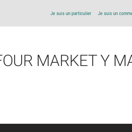
Je suis un particulier
Je suis un comm
FOUR MARKET Y M