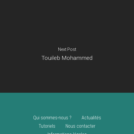
Je suis un
commerçant
Trouver un point
vente
Nouveautés
Next Post
Touileb Mohammed
Qui sommes-nous ?
Actualités
Tutoriels
Nous contacter