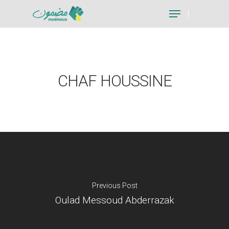
Hit enter to search or ESC to close
CHAF HOUSSINE
Previous Post
Oulad Messoud Abderrazak
Je suis un particu