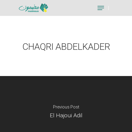
Hit enter to search or ESC to close
CHAQRI ABDELKADER
Previous Post
El Hajoui Adil
Je suis un particu