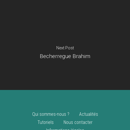
Je suis un
commerçant
Trouver un point
vente
Nouveautés
Next Post
Becherregue Brahim
Qui sommes-nous ?
Actualités
Tutoriels
Nous contacter