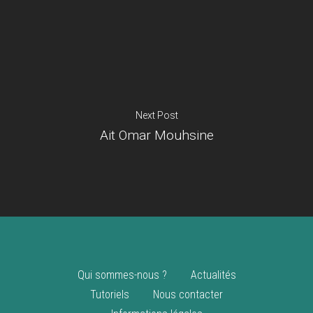
Je suis un
commerçant
Trouver un point
vente
Nouveautés
Next Post
Ait Omar Mouhsine
Qui sommes-nous ?
Actualités
Tutoriels
Nous contacter