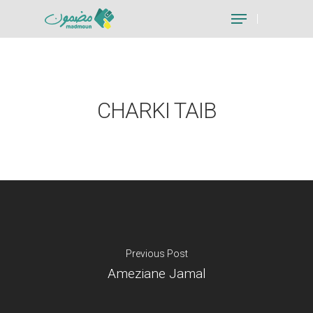
Hit enter to search or ESC to close
CHARKI TAIB
Previous Post
Ameziane Jamal
Je suis un particu