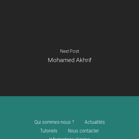
Je suis un
commerçant
Trouver un point
vente
Nouveautés
Next Post
Mohamed Akhrif
Qui sommes-nous ?
Actualités
Tutoriels
Nous contacter