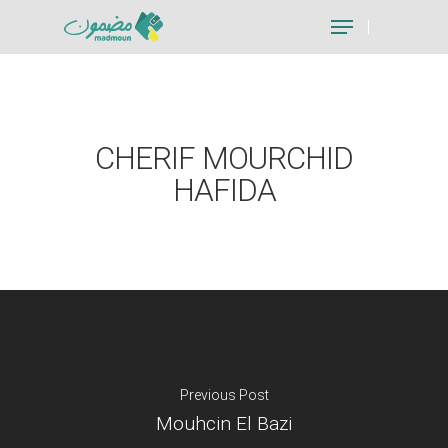
Hit enter to search or ESC to close
CHERIF MOURCHID
HAFIDA
Previous Post
Mouhcin El Bazi
Je suis un particu