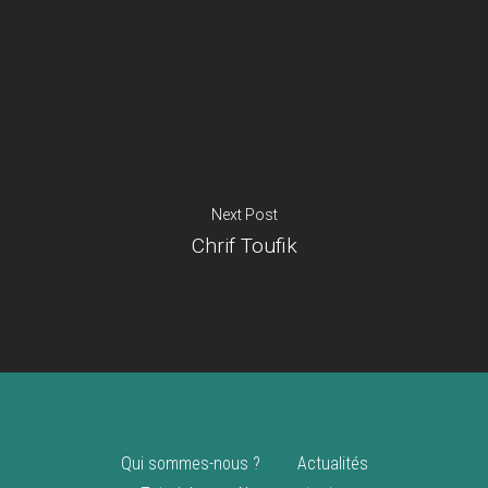
Je suis un
commerçant
Trouver un point
vente
Nouveautés
Next Post
Chrif Toufik
Qui sommes-nous ?
Actualités