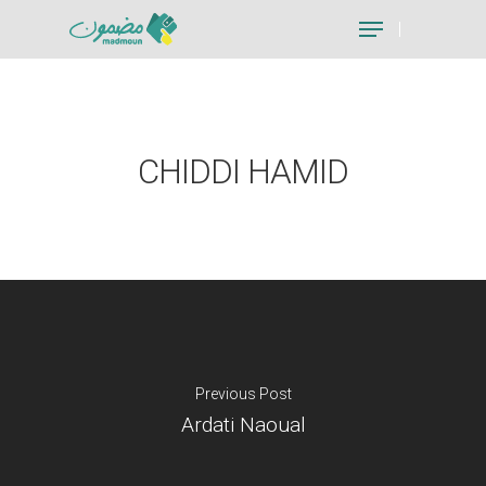
Hit enter to search or ESC to close
CHIDDI HAMID
Previous Post
Ardati Naoual
Je suis un particu