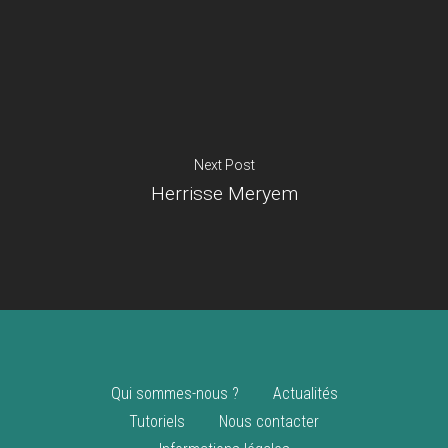
Je suis un
commerçant
Trouver un point
vente
Nouveautés
Next Post
Herrisse Meryem
Qui sommes-nous ?
Actualités
Tutoriels
Nous contacter